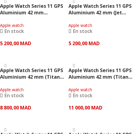
Apple Watch Series 11 GPS
Apple Watch Series 11 GPS
Aluminium 42 mm
Aluminium 42 mm (Jet
(Aluminium or rose
black Bracelet Noir) –
bracelet Sport rose pâle) –
Apple watch
Apple
Apple watch
En stock
En stock
Apple
5 200,00
MAD
5 200,00
MAD
AJOUTER AU PANIER
AJOUTER AU PANIER
Apple Watch Series 11 GPS
Apple Watch Series 11 GPS
Aluminium 42 mm (Titane
Aluminium 42 mm (Titane
bracelet Milanais ardoise)
doré Bracelet Milanais
– Apple
Apple watch
doré) – Apple
Apple watch
En stock
En stock
8 800,00
MAD
11 000,00
MAD
AJOUTER AU PANIER
AJOUTER AU PANIER