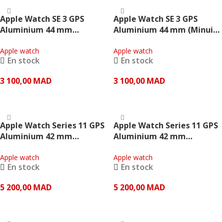
Apple Watch SE 3 GPS
Apple Watch SE 3 GPS
Aluminium 44 mm
Aluminium 44 mm (Minuit)
(Lumière Stellaire) – Apple
– Apple
Apple watch
Apple watch
En stock
En stock
3 100,00
MAD
3 100,00
MAD
AJOUTER AU PANIER
AJOUTER AU PANIER
Apple Watch Series 11 GPS
Apple Watch Series 11 GPS
Aluminium 42 mm
Aluminium 42 mm
(Aluminium argenté
(Aluminium gris sidéral
bracelet Sport violet
Apple watch
bracelet Sport noir) –
Apple watch
En stock
En stock
brumeux) – Apple
Apple
5 200,00
MAD
5 200,00
MAD
AJOUTER AU PANIER
AJOUTER AU PANIER