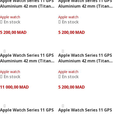
Apple Watch Series 11 GPS
Apple Watch Series 11 GPS
Aluminium 42 mm (Titane
Aluminium 42 mm (Titane
doré Bracelet Sport rose
gris ardoise bracelet Sport
pâle) – Apple
Apple watch
noir) – Apple
Apple watch
En stock
En stock
5 200,00
MAD
5 200,00
MAD
AJOUTER AU PANIER
AJOUTER AU PANIER
Apple Watch Series 11 GPS
Apple Watch Series 11 GPS
Aluminium 42 mm (Titane
Aluminium 42 mm (Titane
naturel Bracelet Milanais
naturel Bracelet Sport gris
naturel) – Apple
Apple watch
pierre) – Apple
Apple watch
En stock
En stock
11 000,00
MAD
5 200,00
MAD
AJOUTER AU PANIER
AJOUTER AU PANIER
Apple Watch Series 11 GPS
Apple Watch Series 11 GPS