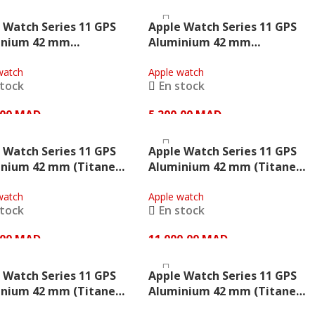
TER AU PANIER
AJOUTER AU PANIER
 Watch Series 11 GPS
Apple Watch Series 11 GPS
inium 42 mm
Aluminium 42 mm
inium argenté bracelet
(Aluminium gris sidéral
 violet brumeux) –
watch
bracelet Sport noir) – Apple
Apple watch
stock
En stock
,00
MAD
5 200,00
MAD
TER AU PANIER
AJOUTER AU PANIER
 Watch Series 11 GPS
Apple Watch Series 11 GPS
nium 42 mm (Titane
Aluminium 42 mm (Titane
let Milanais ardoise) –
doré Bracelet Milanais doré)
watch
– Apple
Apple watch
stock
En stock
,00
MAD
11 000,00
MAD
TER AU PANIER
AJOUTER AU PANIER
 Watch Series 11 GPS
Apple Watch Series 11 GPS
nium 42 mm (Titane
Aluminium 42 mm (Titane
el Bracelet Milanais
naturel Bracelet Sport gris