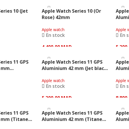
IER
AJOUTER AU PANIER
AJOU
eries 10 (Jet
Apple Watch Series 10 (Or
Apple
Rose) 42mm
Alum
(Alum
Apple watch
Sport
Apple 
En stock
En 
Apple
4 400,00
MAD
5 200
IER
AJOUTER AU PANIER
AJOU
eries 11 GPS
Apple Watch Series 11 GPS
Apple
2 mm
Aluminium 42 mm (Jet black
Alumi
 rose bracelet
Bracelet Noir) – Apple
brace
e) – Apple
Apple watch
Apple
Apple 
En stock
En 
5 200,00
MAD
8 800
IER
AJOUTER AU PANIER
AJOU
eries 11 GPS
Apple Watch Series 11 GPS
Apple
 mm (Titane
Aluminium 42 mm (Titane
Alumi
 Sport rose
gris ardoise bracelet Sport
natur