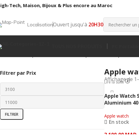
igh-Tech, Maison, Bijoux & Plus encore au Maroc
Ouvert jusqu'à
20H30
Localisation
PC Portabl
TOUS NOS PRODUITS
Accueil
Boutique
Matériel Informatique
Informatique et ré
Apple wa
Filtrer par Prix
Affichage de 1
Lire la suite
Apple Watch S
Aluminium 40
Stellaire) – A
FILTRER
Apple watch
En stock
3 100,00
MAD