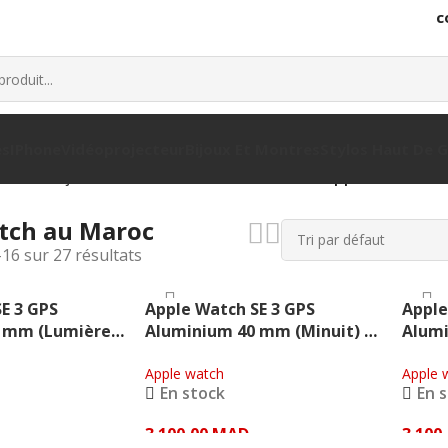
c
es
IPhone
Vidéoprojecteur
Bijoux Et Montres
Stylos Haut De
seaux
Objets connectés
Montre connectée
Apple watch
tch au Maroc
–16 sur 27 résultats
E 3 GPS
Apple Watch SE 3 GPS
Apple
 mm (Lumière
Aluminium 40 mm (Minuit) –
Alum
pple
Apple
Stella
Apple watch
Apple 
En stock
En 
3 100,00
MAD
3 100