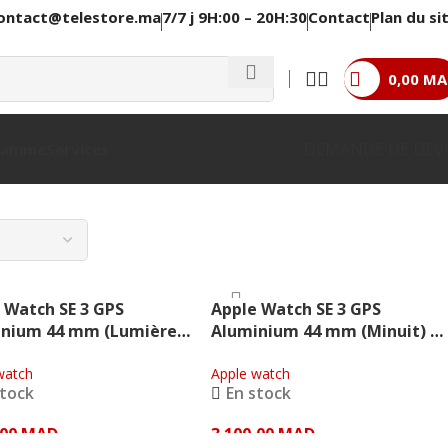
ontact@telestore.ma
7/7 j 9H:00 – 20H:30
Contact
Plan du si
0,00
MA
DEMANDE DE DEV
 Gamme
Services
 Watch SE 3 GPS
Apple Watch SE 3 GPS
inium 44 mm (Lumière
Aluminium 44 mm (Minuit) –
ire) – Apple
Apple
watch
Apple watch
stock
En stock
,00
MAD
3 100,00
MAD