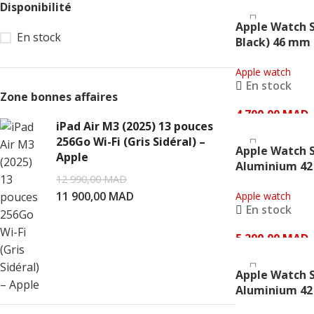
Disponibilité
AJOUTER AU PAN
Apple Watch S
En stock
Black) 46 mm
Apple watch
En stock
Zone bonnes affaires
4 700,00
MAD
iPad Air M3 (2025) 13 pouces
AJOUTER AU PAN
256Go Wi-Fi (Gris Sidéral) –
Apple Watch S
Apple
Aluminium 4
12 990,00
MAD
(Aluminium or
11 900,00
MAD
Sport rose pâl
Apple watch
En stock
5 200,00
MAD
AJOUTER AU PAN
Apple Watch S
Aluminium 42
doré Bracelet