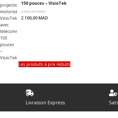
150 pouces – VisioTek
2 600,00
MAD
2 100,00
MAD
Les produits à prix réduits
Livraison Express
Sat