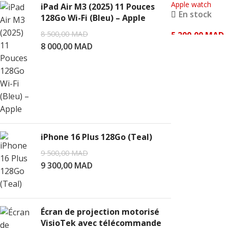
pâle) – Apple
Apple watch
iPad Air M3 (2025) 11 Pouces
En stock
128Go Wi-Fi (Bleu) – Apple
8 500,00
MAD
5 200,00
MAD
8 000,00
MAD
AJOUTER AU PAN
iPhone 16 Plus 128Go (Teal)
9 500,00
MAD
9 300,00
MAD
Écran de projection motorisé
VisioTek avec télécommande