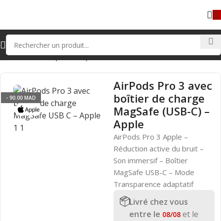
ériel Informatique
Casques et écouteurs
Écouteurs Sans Fil
AirPods Pro 3 avec
boîtier de charge
- 90.00 MAD
MagSafe (USB-C) –
Apple
AirPods Pro 3 Apple –
Réduction active du bruit –
Son immersif – Boîtier
MagSafe USB-C – Mode
Transparence adaptatif
Livré chez vous
entre le
et le
08/08