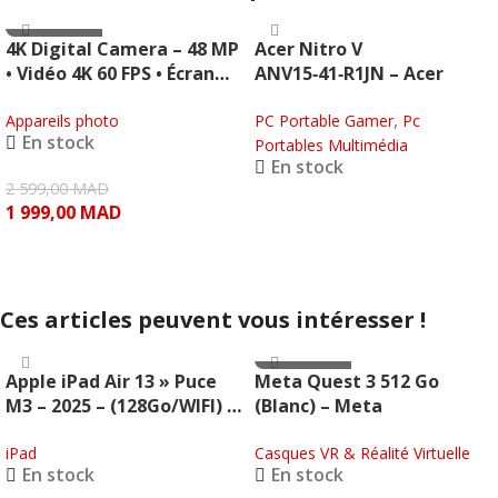
- 600.00 MAD
4K Digital Camera – 48 MP
Acer Nitro V
NBD
• Vidéo 4K 60 FPS • Écran
ANV15‑41‑R1JN – Acer
180° Flip • Wi-Fi (Noire) –
,
NBD
Appareils photo
PC Portable Gamer
Pc
En stock
Portables Multimédia
En stock
2 599,00
MAD
1 999,00
MAD
LIRE LA SUITE
AJOUTER AU PANIER
Ces articles peuvent vous intéresser !
- 690.00 MAD
Apple iPad Air 13 » Puce
Meta Quest 3 512 Go
META
M3 – 2025 – (128Go/WIFI) –
(Blanc) – Meta
(Gris sidéral)
iPad
Casques VR & Réalité Virtuelle
En stock
En stock