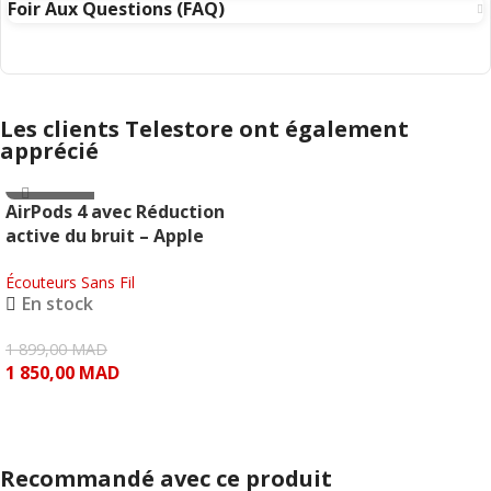
Foir Aux Questions (FAQ)
Les clients Telestore ont également
apprécié
- 49.00 MAD
AirPods 4 avec Réduction
active du bruit – Apple
Écouteurs Sans Fil
En stock
1 899,00
MAD
1 850,00
MAD
AJOUTER AU PANIER
Recommandé avec ce produit