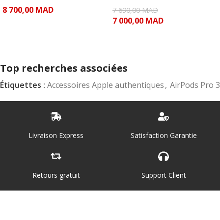
8 700,00
MAD
7 690,00
MAD
7 000,00
MAD
AJOUTER AU PANIER
AJOUTER AU PANIER
Top recherches associées
Étiquettes :
Accessoires Apple authentiques
,
AirPods Pro 3
Livraison Express
Satisfaction Garantie
Retours gratuit
Support Client