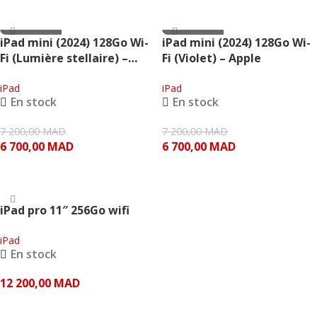
- 500.00 MAD
- 500.00 MAD
iPad mini (2024) 128Go Wi-
iPad mini (2024) 128Go Wi-
Fi (Lumière stellaire) –
Fi (Violet) – Apple
Apple
iPad
iPad
En stock
En stock
7 200,00
MAD
7 200,00
MAD
6 700,00
MAD
6 700,00
MAD
AJOUTER AU PANIER
AJOUTER AU PANIER
iPad pro 11″ 256Go wifi
iPad
En stock
12 200,00
MAD
AJOUTER AU PANIER