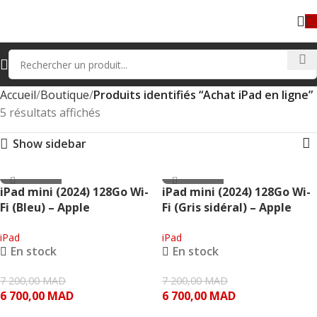
Accueil
Boutique
Produits identifiés “Achat iPad en ligne”
5 résultats affichés
Show sidebar
- 500.00 MAD
- 500.00 MAD
iPad mini (2024) 128Go Wi-
iPad mini (2024) 128Go Wi-
Fi (Bleu) – Apple
Fi (Gris sidéral) – Apple
iPad
iPad
En stock
En stock
7 200,00
MAD
7 200,00
MAD
6 700,00
MAD
6 700,00
MAD
AJOUTER AU PANIER
AJOUTER AU PANIER