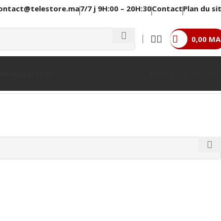
ontact@telestore.ma
7/7 j 9H:00 – 20H:30
Contact
Plan du si
0,00
MA
DEMANDE DE DEV
 Gamme
Services