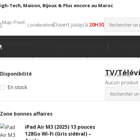
igh-Tech, Maison, Bijoux & Plus encore au Maroc
Ouvert jusqu'à
20H30
Localisation
PC Portabl
TOUS NOS PRODUITS
Accueil
Boutique
Matériel Informatique
Téléviseurs et Proj
TV/Télév
Disponibilité
Lire la suite
Aucun produit 
En stock
Zone bonnes affaires
iPad Air M3 (2025) 13 pouces
128Go Wi-Fi (Gris sidéral) –