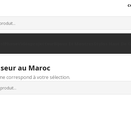
c
es
IPhone
Vidéoprojecteur
Bijoux Et Montres
Stylos Haut De
ecteurs
TV/Téléviseur
iseur au Maroc
ne correspond à votre sélection.