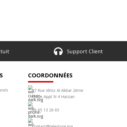
tuit
Support Client
S
COORDONNÉES
nnels
37 Rue Idriss Al Akbar 2ème
étage Appt N 4 Hassan
06 65 13 26 65
contact@telestore.ma