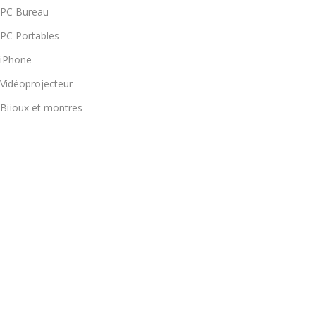
PC Bureau
PC Portables
iPhone
Vidéoprojecteur
Bijoux et montres
LIENS UTILES
Pour les professionnels
Notre Magasin
Nouveautés
Blog
COORDONNÉES
37 Rue Idriss Al Akbar 2ème étage Appt N 4 Hassan