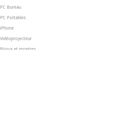
PC Bureau
PC Portables
iPhone
Vidéoprojecteur
Bijoux et montres
LIENS UTILES
Pour les professionnels
Notre Magasin
Nouveautés
Blog
COORDONNÉES
37 Rue Idriss Al Akbar 2ème étage Appt N 4 Hassan