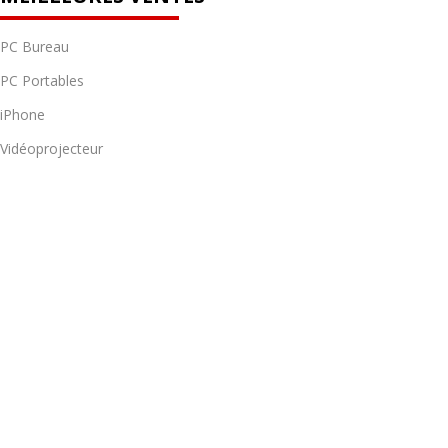
PC Bureau
PC Portables
iPhone
Vidéoprojecteur
Bijoux et montres
LIENS UTILES
Pour les professionnels
Notre Magasin
Nouveautés
Blog
COORDONNÉES