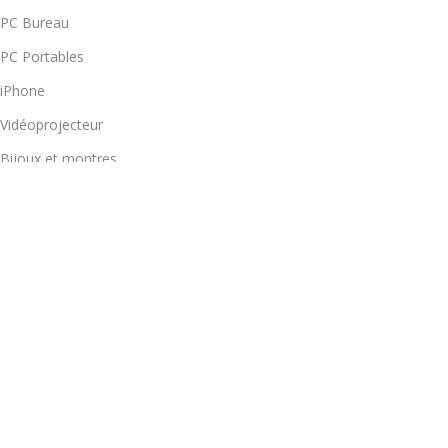
PC Bureau
PC Portables
iPhone
Vidéoprojecteur
Bijoux et montres
LIENS UTILES
Pour les professionnels
Notre Magasin
Nouveautés
Blog
COORDONNÉES
37 Rue Idriss Al Akbar 2ème étage Appt N 4 Hassan