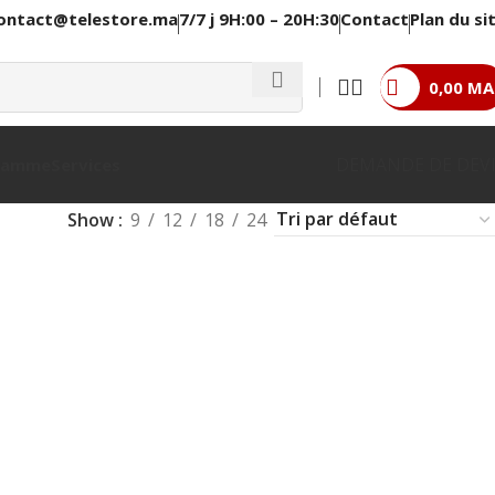
ontact@telestore.ma
7/7 j 9H:00 – 20H:30
Contact
Plan du si
0,00
MA
DEMANDE DE DEV
 Gamme
Services
Show
9
12
18
24