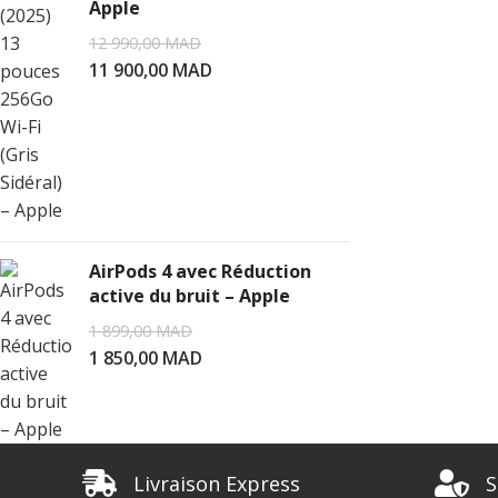
Apple
12 990,00
MAD
11 900,00
MAD
AirPods 4 avec Réduction
active du bruit – Apple
1 899,00
MAD
1 850,00
MAD
Livraison Express
S