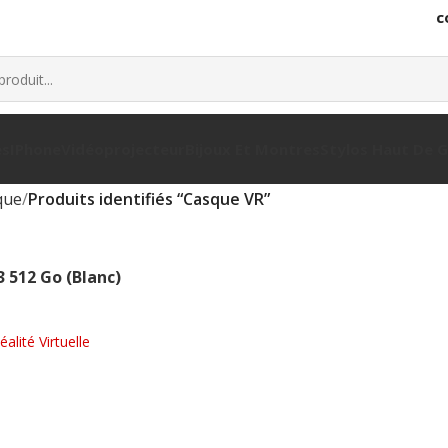
c
es
IPhone
Vidéoprojecteur
Bijoux Et Montres
Stylos Haut De
que
Produits identifiés “Casque VR”
 512 Go (Blanc)
lité Virtuelle