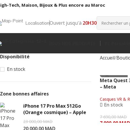
igh-Tech, Maison, Bijoux & Plus encore au Maroc
Ouvert jusqu'à
20H30
Localisation
PC Portabl
TOUS NOS PRODUITS
Disponibilité
Accueil
Bouti
En stock
- 690.00 MAD
Meta Quest 3
META
– Meta
Zone bonnes affaires
Casques VR & Réa
En stock
iPhone 17 Pro Max 512Go
(Orange cosmique) – Apple
7 690,00
MAD
23 000,00
MAD
7 000,00
MAD
20 000,00
MAD