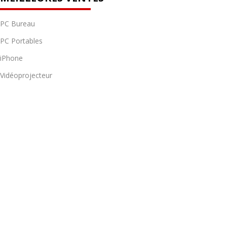
PC Bureau
PC Portables
iPhone
Vidéoprojecteur
Bijoux et montres
LIENS UTILES
Pour les professionnels
Notre Magasin
Nouveautés
Blog
COORDONNÉES