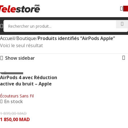
Accueil
Boutique
Produits identifiés “AirPods Apple”
Voici le seul résultat
Show sidebar
- 49.00 MAD
AirPods 4 avec Réduction
active du bruit – Apple
Écouteurs Sans Fil
En stock
1 899,00
MAD
1 850,00
MAD
AJOUTER AU PANIER