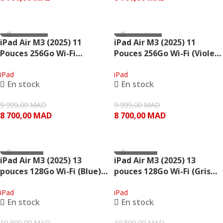
AJOUTER AU PANIER
AJOUTER AU PANIER
- 1,299.00 MAD
- 1,299.00 MAD
iPad Air M3 (2025) 11
iPad Air M3 (2025) 11
Pouces 256Go Wi-Fi
Pouces 256Go Wi-Fi (Violet)
(Lumière stellaire) – Apple
– Apple
iPad
iPad
En stock
En stock
9 999,00
MAD
9 999,00
MAD
8 700,00
MAD
8 700,00
MAD
AJOUTER AU PANIER
AJOUTER AU PANIER
- 300.00 MAD
- 300.00 MAD
iPad Air M3 (2025) 13
iPad Air M3 (2025) 13
pouces 128Go Wi-Fi (Blue) –
pouces 128Go Wi-Fi (Gris
Apple
sidéral) – Apple
iPad
iPad
En stock
En stock
10 800,00
MAD
10 800,00
MAD