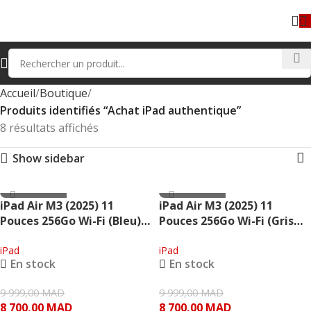
Accueil
Boutique
Produits identifiés “Achat iPad authentique”
8 résultats affichés
Show sidebar
- 1,299.00 MAD
- 1,299.00 MAD
iPad Air M3 (2025) 11
iPad Air M3 (2025) 11
Pouces 256Go Wi-Fi (Bleu) –
Pouces 256Go Wi-Fi (Gris
Apple
sidéral) – Apple
iPad
iPad
En stock
En stock
9 999,00
MAD
9 999,00
MAD
8 700,00
MAD
8 700,00
MAD