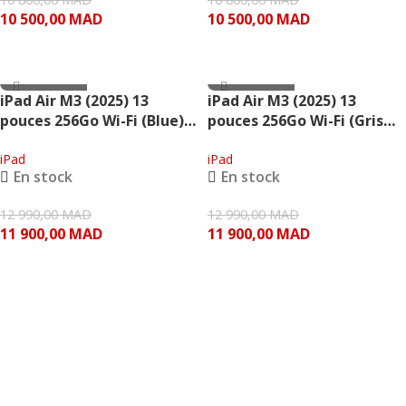
10 500,00
MAD
10 500,00
MAD
AJOUTER AU PANIER
AJOUTER AU PANIER
- 1,090.00 MAD
- 1,090.00 MAD
iPad Air M3 (2025) 13
iPad Air M3 (2025) 13
pouces 256Go Wi-Fi (Blue) –
pouces 256Go Wi-Fi (Gris
Apple
Sidéral) – Apple
iPad
iPad
En stock
En stock
12 990,00
MAD
12 990,00
MAD
11 900,00
MAD
11 900,00
MAD
AJOUTER AU PANIER
AJOUTER AU PANIER